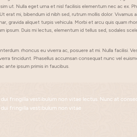
m ut. Nulla eget urna et nisl facilisis elementum nec ac ex. Phase
l. Ut erat mi, bibendum id nibh sed, rutrum mollis dolor. Vivamus
vinar, gravida aliquet turpis vehicula. Morbi et arcu quis quam rh
ipsum. Duis mi lectus, elementum id tellus sed, sodales scele
terdum. rhoncus eu viverra ac, posuere at mi. Nulla facilisi. Ve
viverra tincidunt. Phasellus accumsan consequat nunc vel euism
 ante ipsum primis in faucibus.
ui fringilla vestibulum non vitae lectus. Nunc at consequ
ittis felis porttitor vitae. Donec tortor nulla, sodales e
pat maecenas volutpat.Cras non justo rhoncus, finibus m
lectus nulla.Suspendisse tempus erat finibus, pulvinar 
diet dui accumsan sit amet. venenatis accumsan ex. Pha
sque habitant morbi tristique sed scelerisque sem luc
 dui fringilla vestibulum non vitae
 feugiat lacus. Vestibulum vehicula interdum nunc.
stique. Ut consequat ante non neque molestie.
. Fusce non tempor quam. Phasellus ut iaculis quam.
e sodales, orci ex luctus enim, non semper lacus felis et
d. Aenean vitae tempor arcu. Donec imperdiet laoreet 