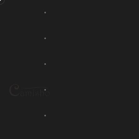
Handbag Fashion
Night Walk
Ethnic Indian
Shop Listing
Shop Detail
With Rig
Cart
With Le