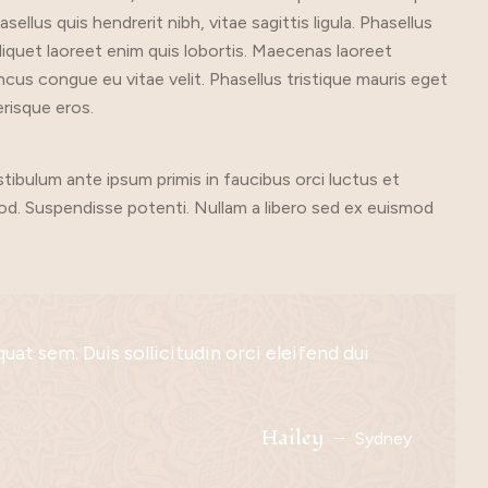
llus quis hendrerit nibh, vitae sagittis ligula. Phasellus
 aliquet laoreet enim quis lobortis. Maecenas laoreet
oncus congue eu vitae velit. Phasellus tristique mauris eget
risque eros.
stibulum ante ipsum primis in faucibus orci luctus et
od. Suspendisse potenti. Nullam a libero sed ex euismod
at sem. Duis sollicitudin orci eleifend dui
get iaculis vitae, suscipit eu orci. Phasellus
assa ac, venenatis est. Nunc tristique magna
neque vitae, vestibulum quam. Morbi est metus,
sellus hendrerit erat non ante egestas
tus nec. Sed commodo euismod accumsan. In
 velit. Morbi ultrices nunc ut sem imperdiet
erat eget condimentum. Etiam ut quam porta,
Zugemberg
Allen Lora
Mccray
Yahir
Hailey
California
Australia
England
Canada
Sydney
Zhara
England