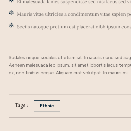
Et malesuada fames suspendisse sed nisi lacus sed viv
Mauris vitae ultricies a condimentum vitae sapien pe
Sociis natoque pretium est placerat nibh ipsum cons
Sodales neque sodales ut etiam sit. In iaculis nunc sed aug
Aenean malesuada leo ipsum, sit amet lobortis lacus tempus
ex, non finibus neque. Aliquam erat volutpat. In mauris mi
Tags :
Ethnic