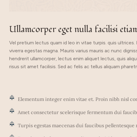
Ullamcorper eget nulla facilisi etia
Vel pretium lectus quam id leo in vitae turpis. quis ultrices.
viverra egestas magna. Mauris varius mauris ac nunc digniss
hendrerit ullamcorper, lectus enim aliquet lectus, quis ali
risus sit amet facilisis. Sed ac felis ac tellus aliquam p
Elementum integer enim vitae et. Proin nibh nisl c
Amet consectetur scelerisque fermentum dui faucibu
Turpis egestas maecenas dui faucibus pellentesque