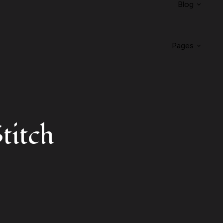
Blog
Pages
titch