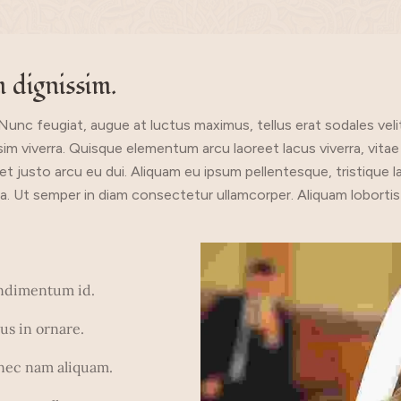
m dignissim.
 Nunc feugiat, augue at luctus maximus, tellus erat sodales velit, i
im viverra. Quisque elementum arcu laoreet lacus viverra, vitae
quet justo arcu eu dui. Aliquam eu ipsum pellentesque, tristique 
haretra. Ut semper in diam consectetur ullamcorper. Aliquam lobo
ondimentum id.
s in ornare.
 nec nam aliquam.