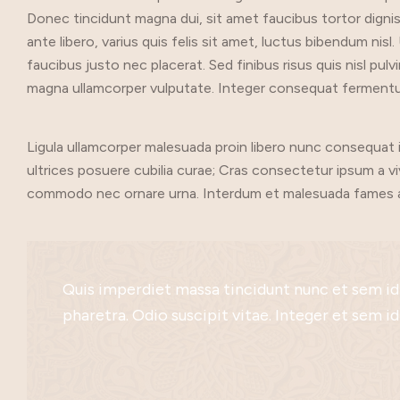
Donec tincidunt magna dui, sit amet faucibus tortor dignissi
ante libero, varius quis felis sit amet, luctus bibendum nis
faucibus justo nec placerat. Sed finibus risus quis nisl pul
magna ullamcorper vulputate. Integer consequat fermentum 
Ligula ullamcorper malesuada proin libero nunc consequat in
ultrices posuere cubilia curae; Cras consectetur ipsum a 
commodo nec ornare urna. Interdum et malesuada fames ac
Quis imperdiet massa tincidunt nunc et sem id d
Tincidunt ornare massa eget egestas purussed sag
Risus sed vulputate odio ut enim blandit volut
Neque volutpat ac tincidunt vitae semper quis 
Pellentesque adipiscing commodo elit at imper
Sit amet consectetur adipiscing elit pellente
pharetra. Odio suscipit vitae. Integer et sem id
malesuada a nunc quis ultrices. Mauris sit amet
vitae erat elementum, vitae rhoncus massa tri
sodales nec dignissim non, ullamcorper et velit
malesuada. Phasellus aliquam, ligula id vulputat
auctor odio sem, at euismod nunc faucibus se
feugiat.